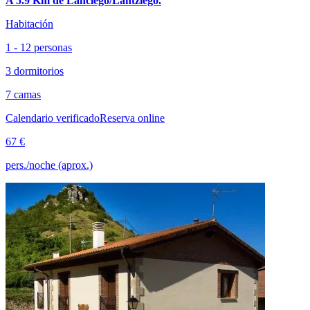
A 5.9 Km de Lanciego/Lantziego.
Habitación
1 - 12 personas
3 dormitorios
7 camas
Calendario verificado
Reserva online
67 €
pers./noche (aprox.)