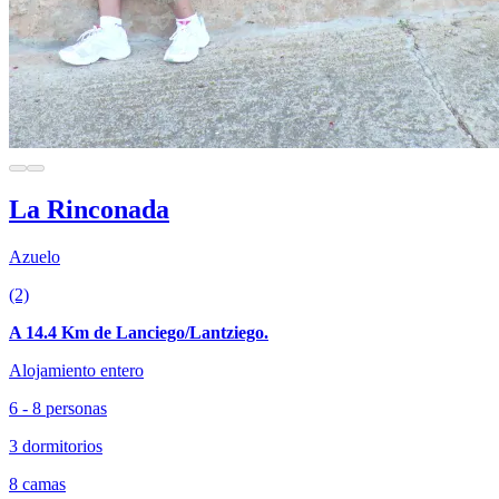
La Rinconada
Azuelo
(2)
A 14.4 Km de Lanciego/Lantziego.
Alojamiento entero
6 - 8 personas
3 dormitorios
8 camas