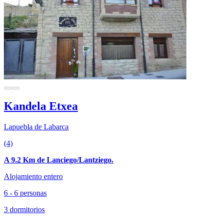
Kandela Etxea
Lapuebla de Labarca
(4)
A 9.2 Km de Lanciego/Lantziego.
Alojamiento entero
6 - 6 personas
3 dormitorios