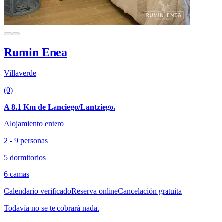
Rumin Enea
Villaverde
(0)
A 8.1 Km de Lanciego/Lantziego.
Alojamiento entero
2 - 9 personas
5 dormitorios
6 camas
Calendario verificado
Reserva online
Cancelación gratuita
Todavía no se te cobrará nada.