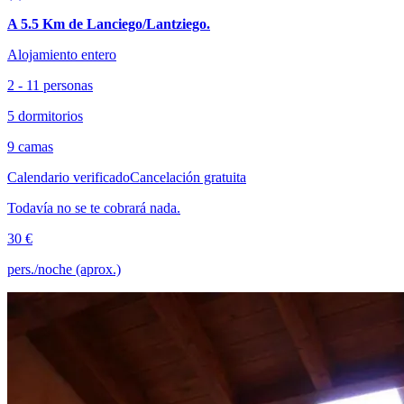
A 5.5 Km de Lanciego/Lantziego.
Alojamiento entero
2 - 11 personas
5 dormitorios
9 camas
Calendario verificado
Cancelación gratuita
Todavía no se te cobrará nada.
30 €
pers./noche (aprox.)