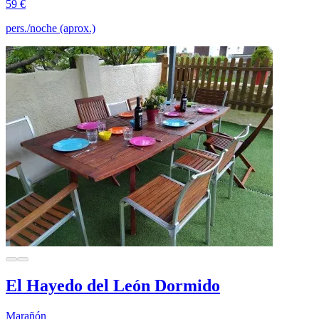
59 €
pers./noche (aprox.)
El Hayedo del León Dormido
Marañón