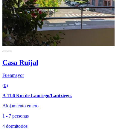
Casa Ruijal
Fuenmayor
(0)
A 11.6 Km de Lanciego/Lantziego.
Alojamiento entero
1 - 7 personas
4 dormitorios