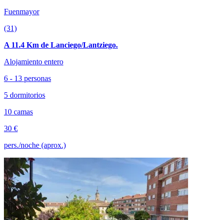
Fuenmayor
(31)
A 11.4 Km de Lanciego/Lantziego.
Alojamiento entero
6 - 13 personas
5 dormitorios
10 camas
30 €
pers./noche (aprox.)