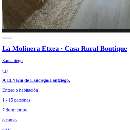
La Molinera Etxea · Casa Rural Boutique
Samaniego
(5)
A 13.4 Km de Lanciego/Lantziego.
Entero o habitación
1 - 15 personas
7 dormitorios
8 camas
65 €