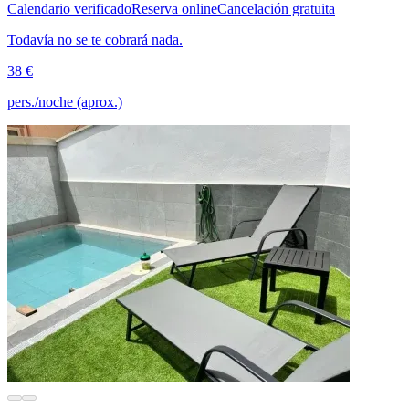
Calendario verificado
Reserva online
Cancelación gratuita
Todavía no se te cobrará nada.
38 €
pers./noche (aprox.)