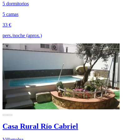
5 dormitorios
5 camas
33 €
pers./noche (aprox.)
Casa Rural Río Cabriel
Villamalea