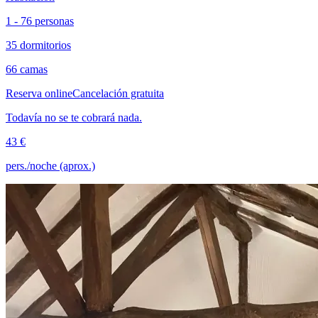
1 - 76 personas
35 dormitorios
66 camas
Reserva online
Cancelación gratuita
Todavía no se te cobrará nada.
43 €
pers./noche (aprox.)