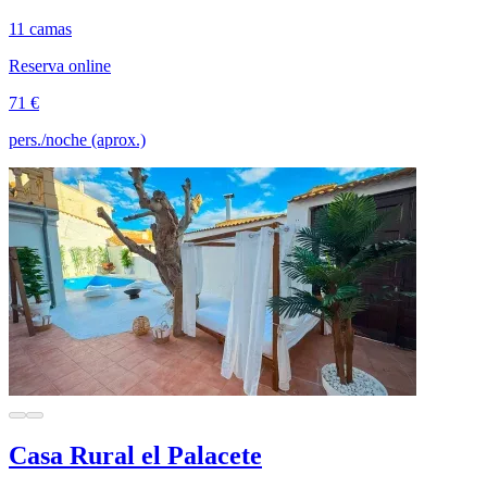
11 camas
Reserva online
71 €
pers./noche (aprox.)
Casa Rural el Palacete