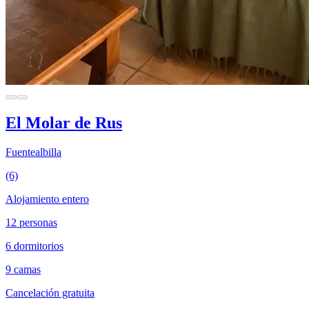
El Molar de Rus
Fuentealbilla
(6)
Alojamiento entero
12 personas
6 dormitorios
9 camas
Cancelación gratuita