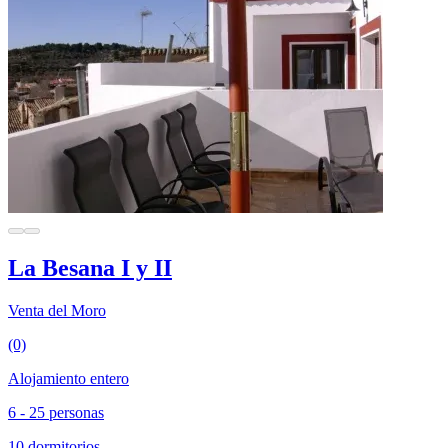
La Besana I y II
Venta del Moro
(0)
Alojamiento entero
6 - 25 personas
10 dormitorios