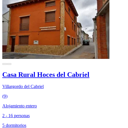
Casa Rural Hoces del Cabriel
Villargordo del Cabriel
(9)
Alojamiento entero
2 - 16 personas
5 dormitorios