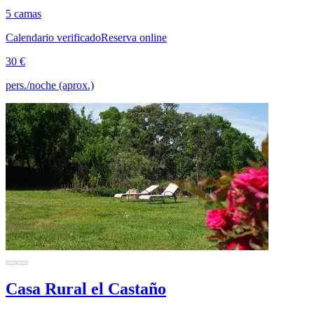
5 camas
Calendario verificado
Reserva online
30 €
pers./noche (aprox.)
Casa Rural el Castaño