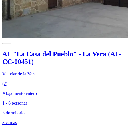
AT "La Casa del Pueblo" - La Vera (AT-
CC-00451)
Viandar de la Vera
(2)
Alojamiento entero
1 - 6 personas
3 dormitorios
3 camas