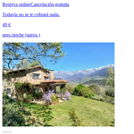
Reserva online
Cancelación gratuita
Todavía no se te cobrará nada.
49 €
pers./noche (aprox.)