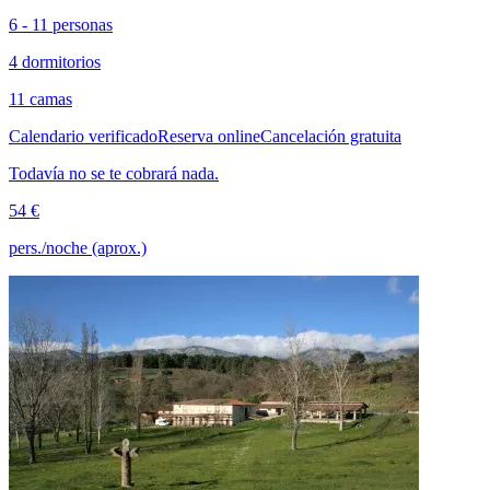
6 - 11 personas
4 dormitorios
11 camas
Calendario verificado
Reserva online
Cancelación gratuita
Todavía no se te cobrará nada.
54 €
pers./noche (aprox.)