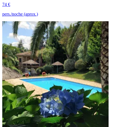
74 €
pers./noche (aprox.)