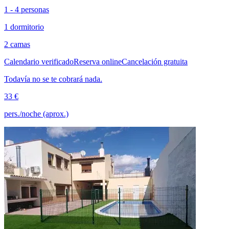
1 - 4 personas
1 dormitorio
2 camas
Calendario verificado
Reserva online
Cancelación gratuita
Todavía no se te cobrará nada.
33 €
pers./noche (aprox.)