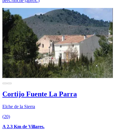
pers./noche (aprox.)
Cortijo Fuente La Parra
Elche de la Sierra
(20)
A 2.3 Km de Villares.