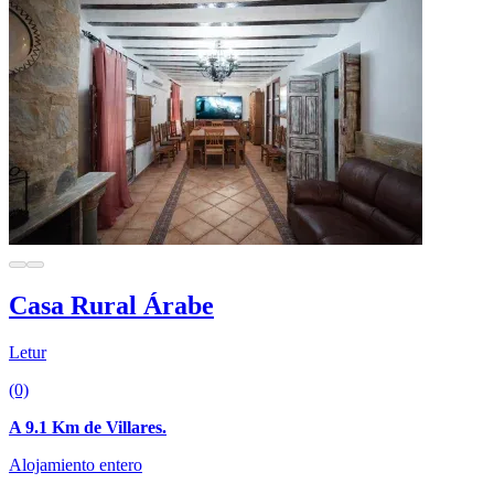
Casa Rural Árabe
Letur
(0)
A 9.1 Km de Villares.
Alojamiento entero