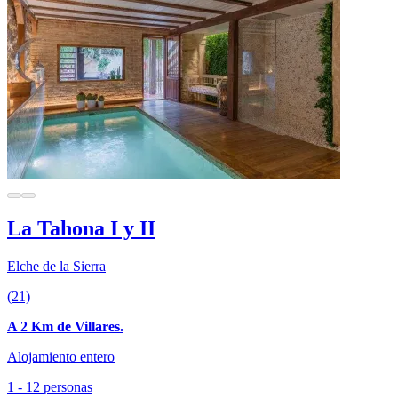
La Tahona I y II
Elche de la Sierra
(21)
A 2 Km de Villares.
Alojamiento entero
1 - 12 personas