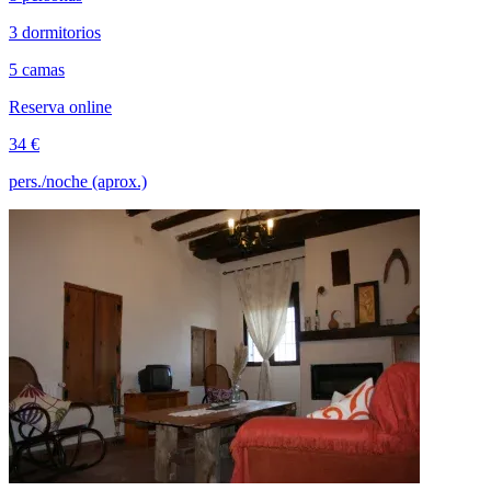
3 dormitorios
5 camas
Reserva online
34 €
pers./noche (aprox.)