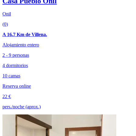
Casa Pueblo Onil
Onil
(0)
A 16.7 Km de Villena.
Alojamiento entero
2 - 9 personas
4 dormitorios
10 camas
Reserva online
22 €
pers./noche (aprox.)