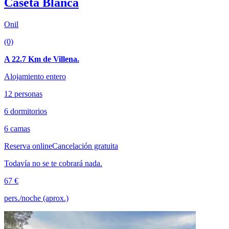
Caseta Blanca
Onil
(0)
A 22.7 Km de Villena.
Alojamiento entero
12 personas
6 dormitorios
6 camas
Reserva online
Cancelación gratuita
Todavía no se te cobrará nada.
67 €
pers./noche (aprox.)