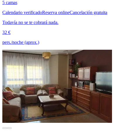
5 camas
Calendario verificado
Reserva online
Cancelación gratuita
Todavía no se te cobrará nada.
32 €
pers./noche (aprox.)