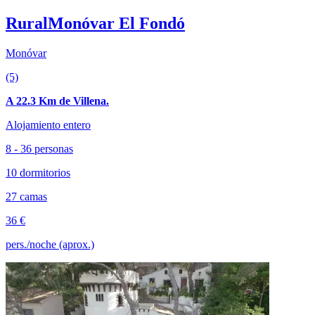
RuralMonóvar El Fondó
Monóvar
(5)
A 22.3 Km de Villena.
Alojamiento entero
8 - 36 personas
10 dormitorios
27 camas
36 €
pers./noche (aprox.)