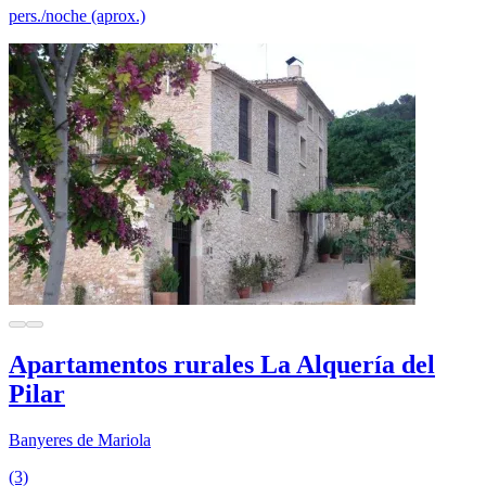
pers./noche (aprox.)
Apartamentos rurales La Alquería del
Pilar
Banyeres de Mariola
(3)