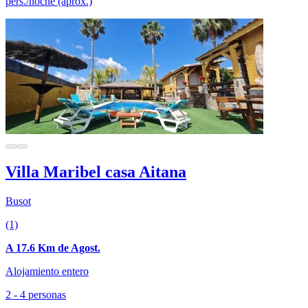
pers./noche (aprox.)
Villa Maribel casa Aitana
Busot
(1)
A 17.6 Km de Agost.
Alojamiento entero
2 - 4 personas