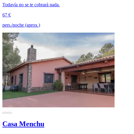
Todavía no se te cobrará nada.
67 €
pers./noche (aprox.)
Casa Menchu