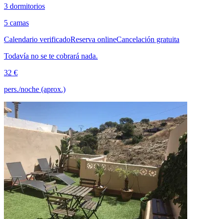
3 dormitorios
5 camas
Calendario verificado
Reserva online
Cancelación gratuita
Todavía no se te cobrará nada.
32 €
pers./noche (aprox.)