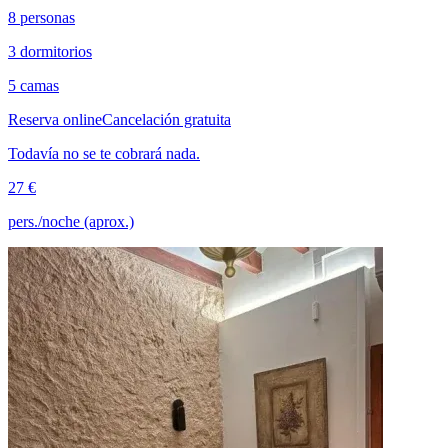
8 personas
3 dormitorios
5 camas
Reserva online
Cancelación gratuita
Todavía no se te cobrará nada.
27 €
pers./noche (aprox.)