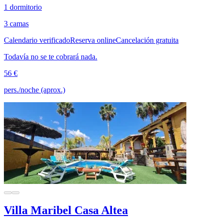
1 dormitorio
3 camas
Calendario verificado
Reserva online
Cancelación gratuita
Todavía no se te cobrará nada.
56 €
pers./noche (aprox.)
Villa Maribel Casa Altea