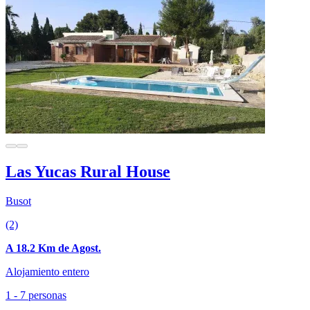
Las Yucas Rural House
Busot
(2)
A 18.2 Km de Agost.
Alojamiento entero
1 - 7 personas