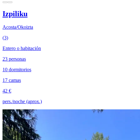
Izpiliku
Acosta/Okoizta
(3)
Entero o habitación
23 personas
10 dormitorios
17 camas
42 €
pers./noche (aprox.)