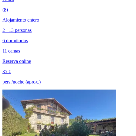
(8)
Alojamiento entero
2 - 13 personas
6 dormitorios
11 camas
Reserva online
35 €
pers./noche (aprox.)