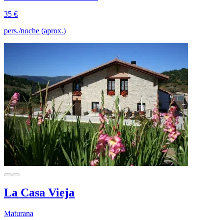
35 €
pers./noche (aprox.)
La Casa Vieja
Maturana