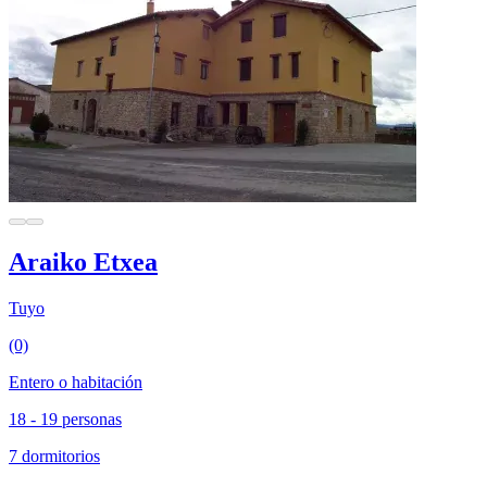
Araiko Etxea
Tuyo
(0)
Entero o habitación
18 - 19 personas
7 dormitorios