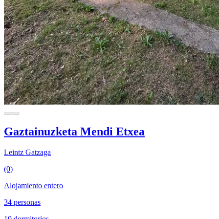
Gaztainuzketa Mendi Etxea
Leintz Gatzaga
(0)
Alojamiento entero
34 personas
10 dormitorios