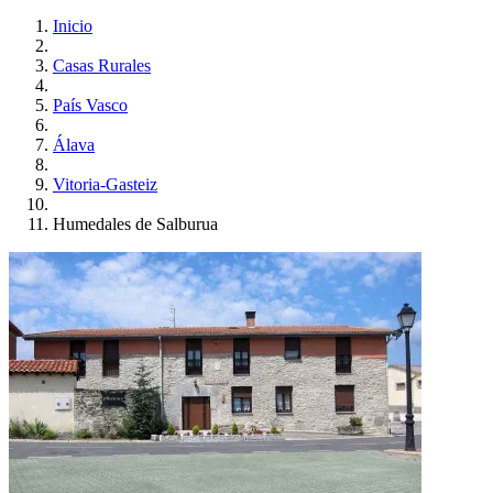
Inicio
Casas Rurales
País Vasco
Álava
Vitoria-Gasteiz
Humedales de Salburua