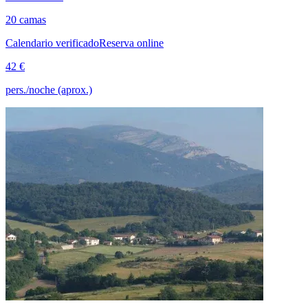
20 camas
Calendario verificado
Reserva online
42 €
pers./noche (aprox.)