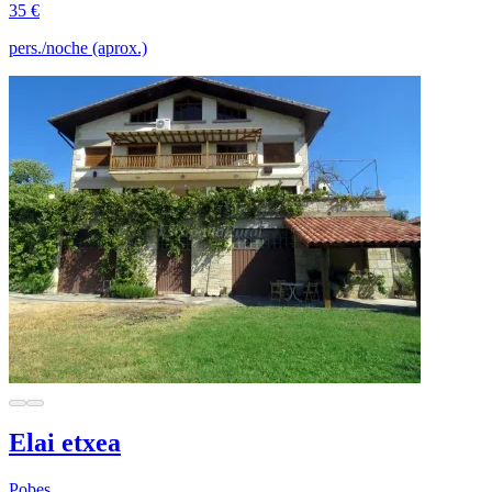
35 €
pers./noche (aprox.)
Elai etxea
Pobes