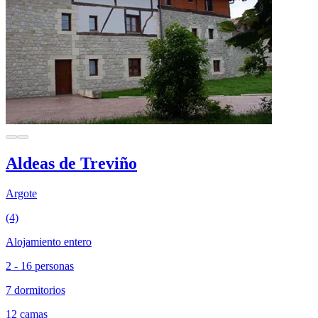
Aldeas de Treviño
Argote
(4)
Alojamiento entero
2 - 16 personas
7 dormitorios
12 camas