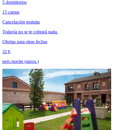
5 dormitorios
15 camas
Cancelación gratuita
Todavía no se te cobrará nada.
Ofertas para otras fechas
32 €
pers./noche (aprox.)