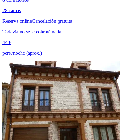
28 camas
Reserva online
Cancelación gratuita
Todavía no se te cobrará nada.
44 €
pers./noche (aprox.)