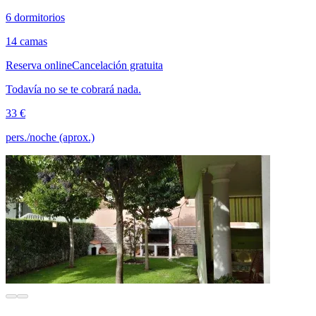
6 dormitorios
14 camas
Reserva online
Cancelación gratuita
Todavía no se te cobrará nada.
33 €
pers./noche (aprox.)