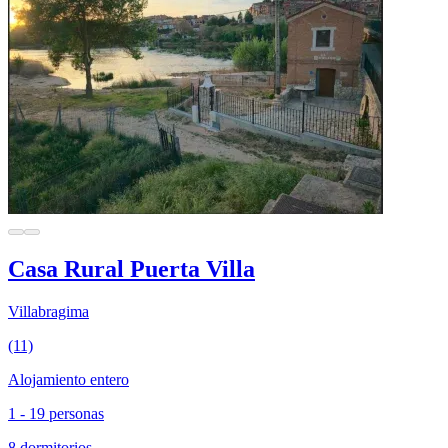
Casa Rural Puerta Villa
Villabragima
(11)
Alojamiento entero
1 - 19 personas
8 dormitorios