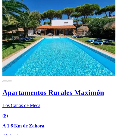
Apartamentos Rurales Maximón
Los Caños de Meca
(8)
A 1.6 Km de Zahora.