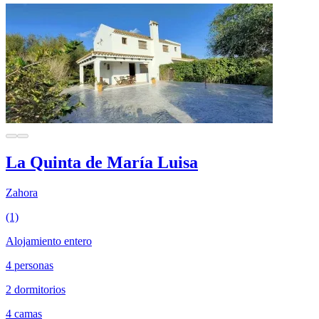
La Quinta de María Luisa
Zahora
(1)
Alojamiento entero
4 personas
2 dormitorios
4 camas