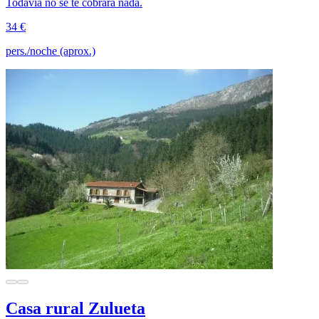
Todavía no se te cobrará nada.
34 €
pers./noche (aprox.)
Casa rural Zulueta