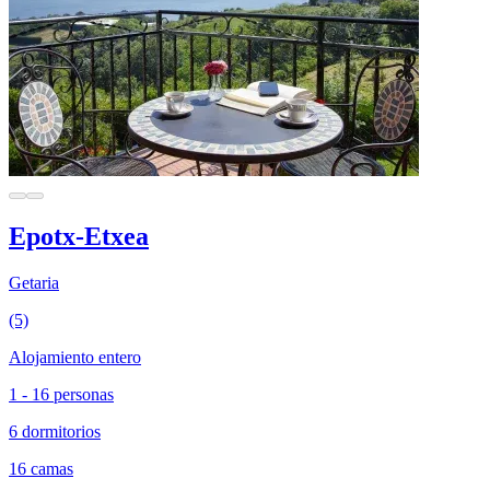
Epotx-Etxea
Getaria
(5)
Alojamiento entero
1 - 16 personas
6 dormitorios
16 camas