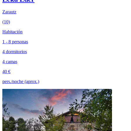
Zarautz
(10)
Habitación
1 - 8 personas
4 dormitorios
4 camas
40 €
pers./noche (aprox.)