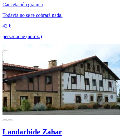
Cancelación gratuita
Todavía no se te cobrará nada.
42 €
pers./noche (aprox.)
Landarbide Zahar