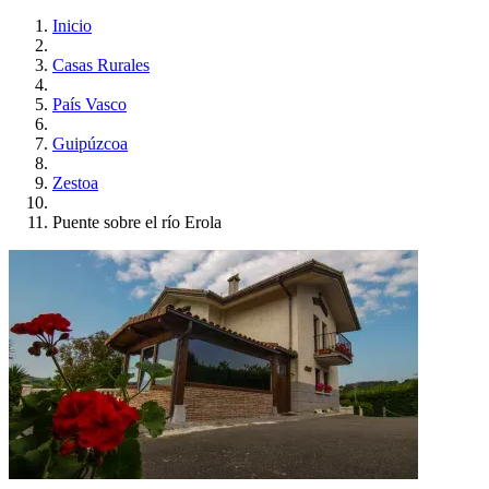
Inicio
Casas Rurales
País Vasco
Guipúzcoa
Zestoa
Puente sobre el río Erola