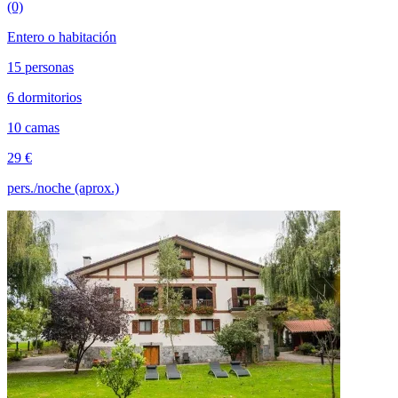
(0)
Entero o habitación
15 personas
6 dormitorios
10 camas
29 €
pers./noche (aprox.)