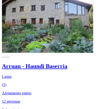
Arruan - Haundi Baserria
Lastur
(5)
Alojamiento entero
12 personas