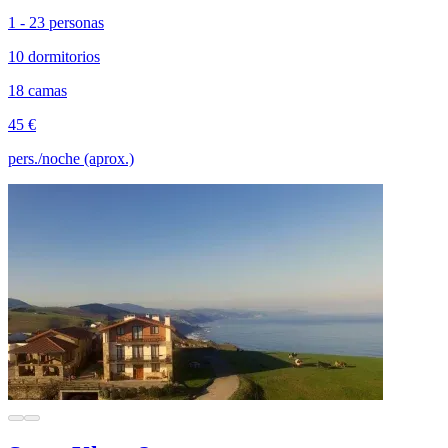
1 - 23 personas
10 dormitorios
18 camas
45 €
pers./noche (aprox.)