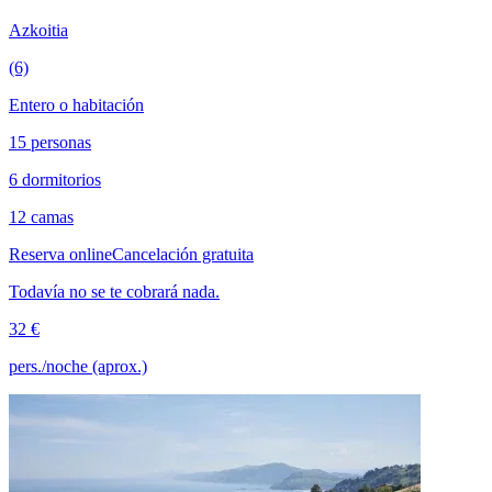
Azkoitia
(6)
Entero o habitación
15 personas
6 dormitorios
12 camas
Reserva online
Cancelación gratuita
Todavía no se te cobrará nada.
32 €
pers./noche (aprox.)