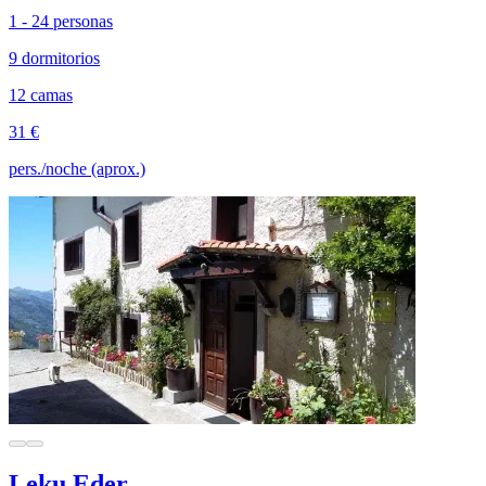
1 - 24 personas
9 dormitorios
12 camas
31 €
pers./noche (aprox.)
Leku Eder