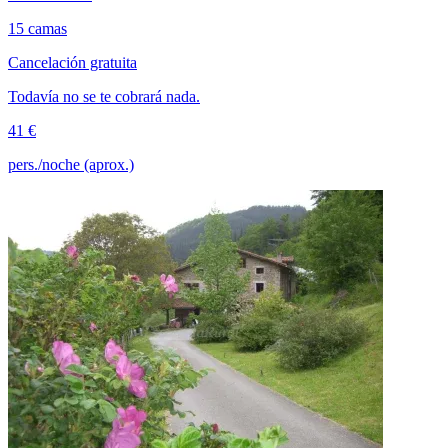
15 camas
Cancelación gratuita
Todavía no se te cobrará nada.
41 €
pers./noche (aprox.)