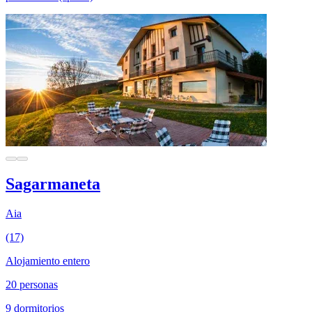
Sagarmaneta
Aia
(17)
Alojamiento entero
20 personas
9 dormitorios