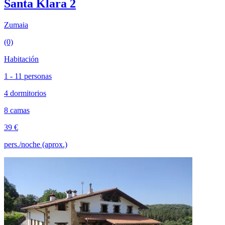
Santa Klara 2
Zumaia
(0)
Habitación
1 - 11 personas
4 dormitorios
8 camas
39 €
pers./noche (aprox.)