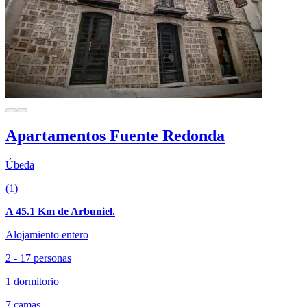
Apartamentos Fuente Redonda
Úbeda
(1)
A 45.1 Km de Arbuniel.
Alojamiento entero
2 - 17 personas
1 dormitorio
7 camas