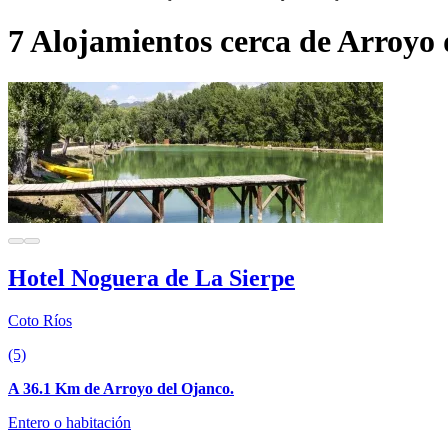
7 Alojamientos cerca de Arroyo
Hotel Noguera de La Sierpe
Coto Ríos
(5)
A 36.1 Km de Arroyo del Ojanco.
Entero o habitación