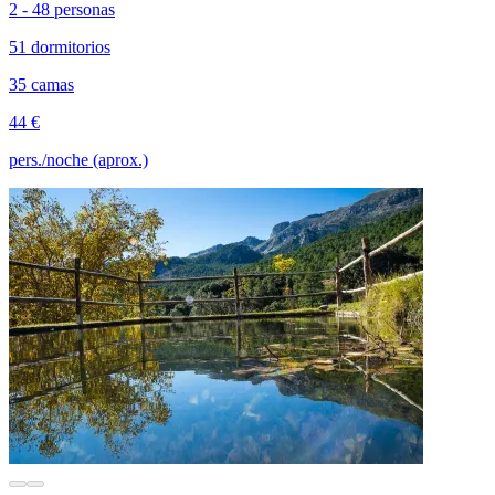
2 - 48 personas
51 dormitorios
35 camas
44 €
pers./noche (aprox.)