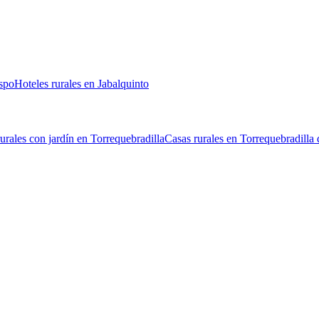
ispo
Hoteles rurales en Jabalquinto
urales con jardín en Torrequebradilla
Casas rurales en Torrequebradilla