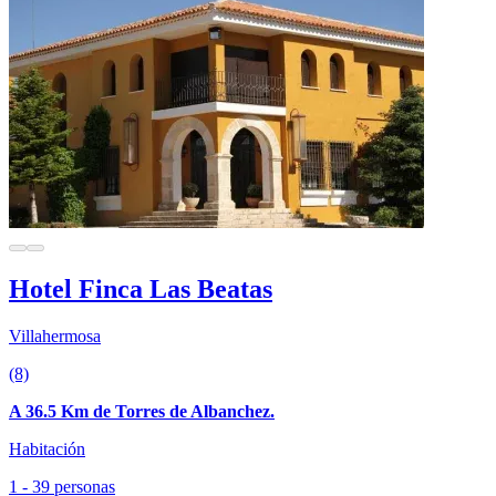
Hotel Finca Las Beatas
Villahermosa
(8)
A 36.5 Km de Torres de Albanchez.
Habitación
1 - 39 personas