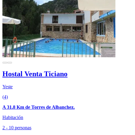
Hostal Venta Ticiano
Yeste
(4)
A 31.8 Km de Torres de Albanchez.
Habitación
2 - 10 personas