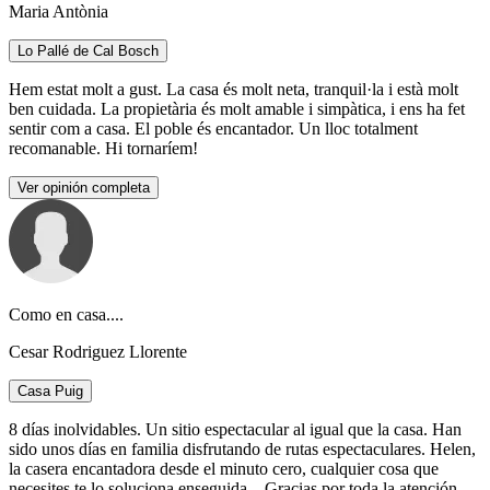
Maria Antònia
Lo Pallé de Cal Bosch
Hem estat molt a gust. La casa és molt neta, tranquil·la i està molt
ben cuidada. La propietària és molt amable i simpàtica, i ens ha fet
sentir com a casa. El poble és encantador. Un lloc totalment
recomanable. Hi tornaríem!
Ver opinión completa
Como en casa....
Cesar Rodriguez Llorente
Casa Puig
8 días inolvidables. Un sitio espectacular al igual que la casa. Han
sido unos días en familia disfrutando de rutas espectaculares. Helen,
la casera encantadora desde el minuto cero, cualquier cosa que
necesites te lo soluciona enseguida... Gracias por toda la atención,