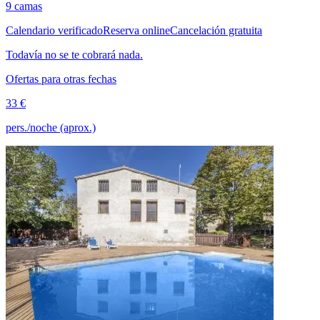
9 camas
Calendario verificado
Reserva online
Cancelación gratuita
Todavía no se te cobrará nada.
Ofertas para otras fechas
33 €
pers./noche (aprox.)