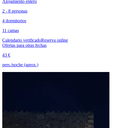
Alojamiento entero
2 - 8 personas
4 dormitorios
11 camas
Calendario verificado
Reserva online
Ofertas para otras fechas
43 €
pers./noche (aprox.)