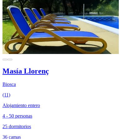
Masía Llorenç
Biosca
(11)
Alojamiento entero
4 - 50 personas
25 dormitorios
36 camas