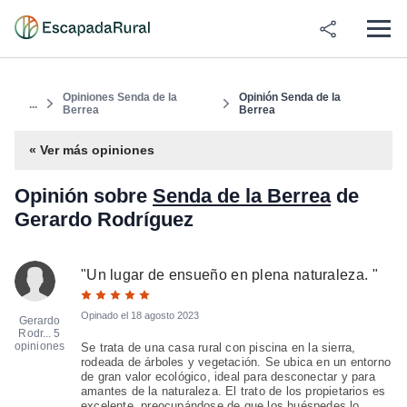
Opiniones Senda de la
Opinión Senda de la
...
Berrea
Berrea
« Ver más opiniones
Opinión sobre
Senda de la Berrea
de
Gerardo Rodríguez
"
Un lugar de ensueño en plena naturaleza.
"
Opinado el
18 agosto 2023
Gerardo
Rodr...
5
opiniones
Se trata de una casa rural con piscina en la sierra,
rodeada de árboles y vegetación. Se ubica en un entorno
de gran valor ecológico, ideal para desconectar y para
amantes de la naturaleza. El trato de los propietarios es
excelente, preocupándose de que los huéspedes lo