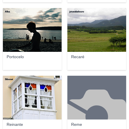
Alba
jotavaladouro
Portocelo
Recaré
Sibonei
Reinante
Reme