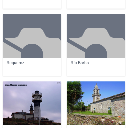
Requerez
Río Barba
Gala Macías Campos
guardabosc