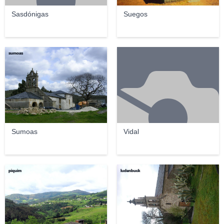
Sasdónigas
Suegos
sumoas
Sumoas
Vidal
piquim
ludenbuck