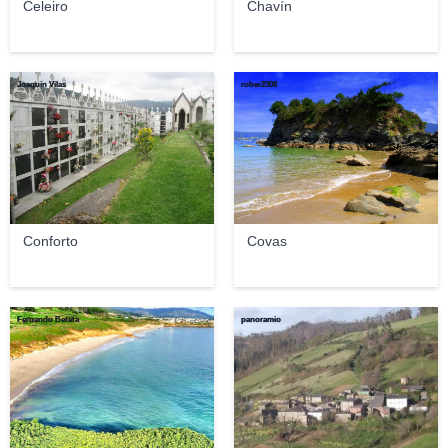
Celeiro
Chavín
Joaquín Vilas
rober2308
Conforto
Covas
Fernando Beteta
panoramio