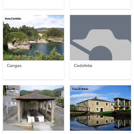
Inma Cardalda
Cangas
Cedofeita
Estepa32
Casa do Batán