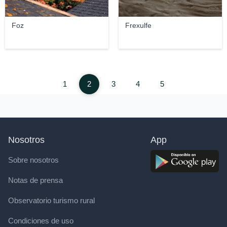
Foz
Frexulfe
1
2
3
4
5
Nosotros
App
Sobre nosotros
Notas de prensa
Observatorio turismo rural
Condiciones de uso