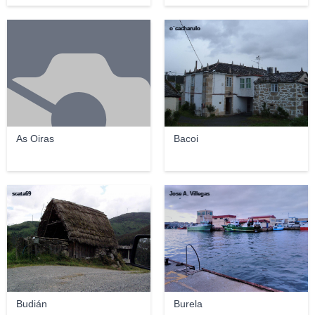
o´cacharulo
As Oiras
Bacoi
scata69
Jose A. Villegas
Budián
Burela