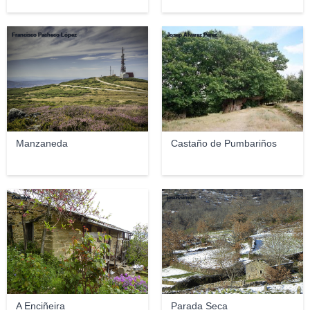
Francisco Pacheco López
Josep Álvarez Pérez
Manzaneda
Castaño de Pumbariños
Gemiys
jesussimon
A Enciñeira
Parada Seca