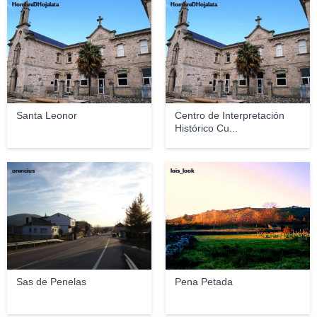
HombreDHojalata
HombreDHojalata
Santa Leonor
Centro de Interpretación
Histórico Cu...
orencius
lois_look
Sas de Penelas
Pena Petada