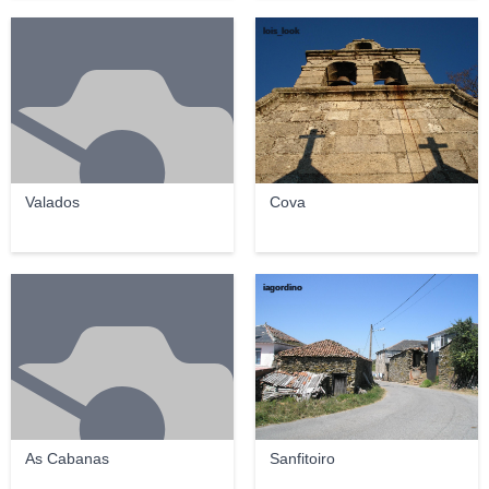
lois_look
Valados
Cova
iagordino
As Cabanas
Sanfitoiro