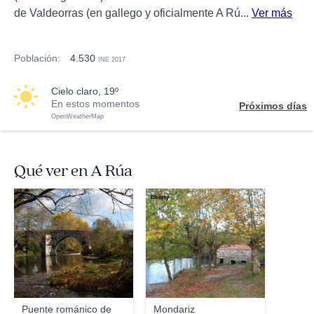
de Valdeorras (en gallego y oficialmente A Rú...
Ver más
Población:
4.530
INE 2017
cielo claro, 19º
En estos momentos
Próximos días
OpenWeatherMap
Qué ver en A Rúa
Elcorty
Elcorty
Puente románico de
Mondariz