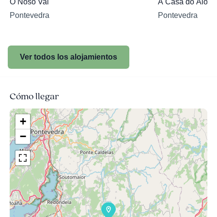
O Noso Val
A Casa do Aloum
Pontevedra
Pontevedra
Ver todos los alojamientos
Cómo llegar
+
−