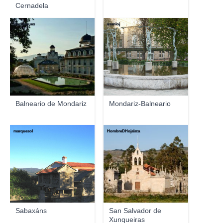
Cernadela
juantiagues
asanloj
Balneario de Mondariz
Mondariz-Balneario
marquesol
HombreDHojalata
Sabaxáns
San Salvador de
Xunqueiras