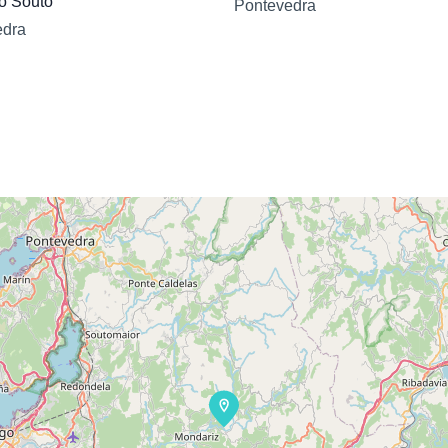
o Souto
Pontevedra
edra