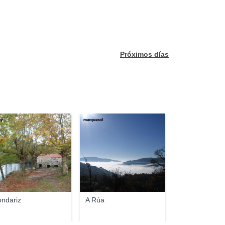
Próximos días
ty
marquesol
ndariz
A Rúa