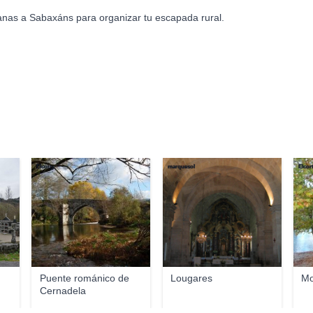
anas a Sabaxáns para organizar tu escapada rural.
Elcorty
marquesol
Elcor
Puente románico de
Lougares
Mo
Cernadela