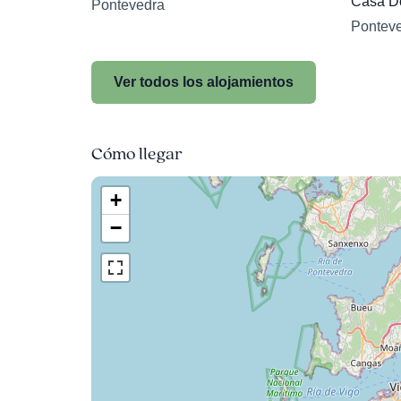
Casa D
Pontevedra
Pontev
Ver todos los alojamientos
Cómo llegar
+
−