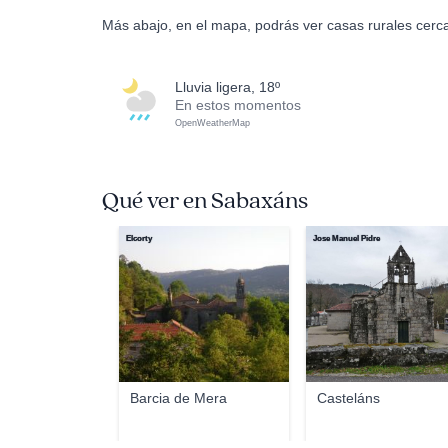
Más abajo, en el mapa, podrás ver casas rurales cerc
lluvia ligera, 18º
En estos momentos
OpenWeatherMap
Qué ver en Sabaxáns
Elcorty
Jose Manuel Pidre
Barcia de Mera
Casteláns