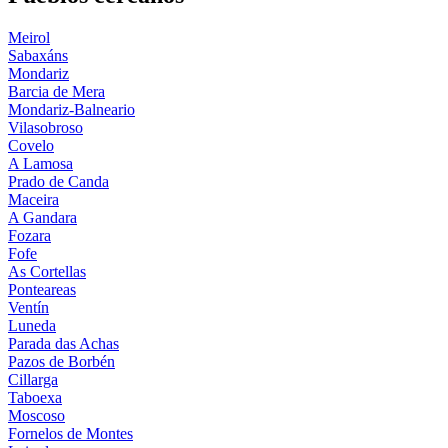
Meirol
Sabaxáns
Mondariz
Barcia de Mera
Mondariz-Balneario
Vilasobroso
Covelo
A Lamosa
Prado de Canda
Maceira
A Gandara
Fozara
Fofe
As Cortellas
Ponteareas
Ventín
Luneda
Parada das Achas
Pazos de Borbén
Cillarga
Taboexa
Moscoso
Fornelos de Montes