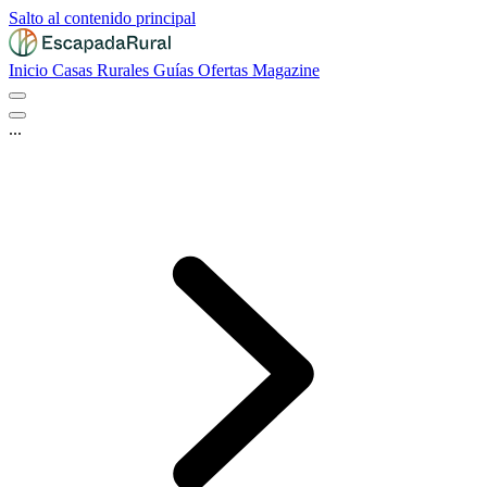
Salto al contenido principal
Inicio
Casas Rurales
Guías
Ofertas
Magazine
...