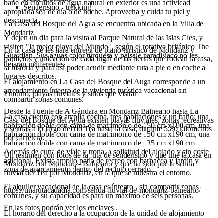
baño en circuitos de agua natural en exterior es una actividad
Senderismo - trekking
apropiada sea de día o de noche. Aprovecha y cuida tu piel y
desconecta.
La Casa del Bosque del Agua se encuentra ubicada en la Villa de
Mondariz
Y dejen un día para la visita al Parque Natural de las Islas Cíes, y
visiten "la mejor playa del Mundo", según el rotativo británico The
En la casa se les hará entrega de plano turístico de Mondariz y
Guardian. Sus aguas color turquesa y paisaje paradisíaco no les
panfletos y ubicación de cada lugar de las tierras que rodean la casa,
dejarán indiferentes.
la historia y para así poder acudir mediante ruta a pie o en coche a
lugares descritos.
El alojamiento en La Casa del Bosque del Auga corresponde a un
arrendamiento íntegro de la vivienda turística vacacional sin
Entorno, playas fluviales y sitios que visitar
compartir zonas comunes.
Desde la Fuente de A Gándara en Mondariz Balneario hasta La
La casa cuenta con amplia cocina, tres habitaciones y un baño: una
Casa del Bosque del Agua existen playas fluviales, zonas recreativas
habitación doble con cama de matrimonio de 150 cm x190 cm, una
y sendas a lo largo del río Tea hasta la casa, durante 5,80 kilómetros
habitación doble con cama de matrimonio de 150 cm x190 cm, una
por carretera.
habitación doble con cama de matrimonio de 135 cm x190 cm.
Además de cuna de viaje y trona, a solicitud del alojado y sin coste
Un resumen con fotos de la ruta de senderismo y que une la casa en
adicional. Existe amplio patio de recreo con barbacoa y jardín y
Mondariz con Mondariz- Balneario y que ha sido por la senda
zona de aparcamiento dentro del recinto cerrado.
fluvial del Tea por Mondariz, en la que se muestra el entorno.
El alquiler vacacional de la casa es íntegro , sin compartir zonas
https://unarutacadadia.com/senda-fluvial-de-mondariz-balneario/
comunes, y su capacidad es para un máximo de seis personas.
En las fotos podrán ver los enclaves .
El horario del derecho a la ocupación de la unidad de alojamiento