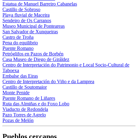
Estatua de Manuel Barreiro Cabanelas
Castillo de Sobroso
Playa fluvial de Maceira
Sendeiro de Os Carranos
Museo Municipal de Ponteareas
San Salvador de Xunqueiras
Castro de Troña
Pena do equilibrio
Puente Romano
Petróglifos en Pazos de Borbén
Casa Museo de Diego de Giráldez
Centro de Interpretación do Patrimonio e Local Socio-Cultural de
Taboexa
Embalse das Eiras
Centro de Interpretación do Viño e da Lamprea
Castillo de Soutomaior
Monte Penide
Puente Romano de Liñares
Ruta das Almiñas e do Foxo Lobo
Viaducto de Redondela
Pazo Torres de Agrelo
Pozas de Melón
Pueblos cercanos