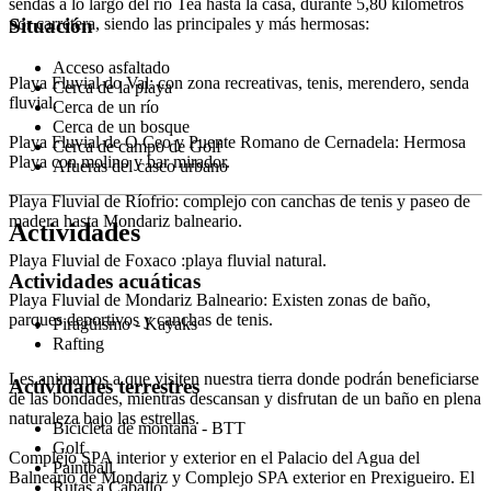
sendas a lo largo del río Tea hasta la casa, durante 5,80 kilómetros
Situación
por carretera, siendo las principales y más hermosas:
Acceso asfaltado
Playa Fluvial do Val: con zona recreativas, tenis, merendero, senda
Cerca de la playa
fluvial.
Cerca de un río
Cerca de un bosque
Playa Fluvial de O Ceo y Puente Romano de Cernadela: Hermosa
Cerca de campo de Golf
Playa con molino y bar mirador.
Afueras del casco urbano
Playa Fluvial de Ríofrio: complejo con canchas de tenis y paseo de
madera hasta Mondariz balneario.
Actividades
Playa Fluvial de Foxaco :playa fluvial natural.
Actividades acuáticas
Playa Fluvial de Mondariz Balneario: Existen zonas de baño,
parques deportivos y canchas de tenis.
Piragüismo - Kayaks
Rafting
Les animamos a que visiten nuestra tierra donde podrán beneficiarse
Actividades terrestres
de las bondades, mientras descansan y disfrutan de un baño en plena
naturaleza bajo las estrellas.
Bicicleta de montaña - BTT
Golf
Complejo SPA interior y exterior en el Palacio del Agua del
Paintball
Balneario de Mondariz y Complejo SPA exterior en Prexigueiro. El
Rutas a Caballo