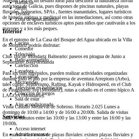
Nuestra casa es un destino ideal para descubrir la naturaleza fluvial
Barbacoa
autóctona de Galicia, pues dispones de piscinas naturales, playas
Jardín
fluviales, balnearios, SPAs , fuentes manantiales, lugares turísticos
Terraza
de historia antigua y medieval en las inmediaciones, así como otras
Zona de aparcamiento
opciones de enclaves turísticos aptos para niños que cautivarán a los
mayores y a los más peques.
Interior
En el entorno de La Casa del Bosque del Agua ubicada en la Villa
Cocina
de Mondariz podrás disfrutar:
Comedor
Televisión
Club Tea de Mondariz Balneario: paseos en piragua de Junio a
Baño compartido
Septiembre Bajo demanda
Calefacción
Lavadora
Para los más intrépidos, pueden realizar actividades organizadas
Lavavajillas
durante todo el año por la empresa de aventura Arrepions (Arbo),
Microondas
tales como: Senderismo, Rafting, Kayak e Hidrospeed, en el Club
Televisión en habitación
de Piragüismo Tea (Mondariz), rutas a caballo en el centro hípico A
Colección de juegos
LAGOA (Mondariz).
Sala de estar
Aire acondicionado
Visita Castillo Medieval de Sobroso. Horario 2.025 Lunes a
domingo de 10:00 a 14:00 y de 16:00 a 20:00h. Salida de visitas
Servicios
cada 30 minutos entre las 10:00 y las 13:00 y entre las 16:00 y las
19:00h.
Acceso internet
Admite mascotas
En cuanto a las zonas de playas fluviales: existen playas fluviales y