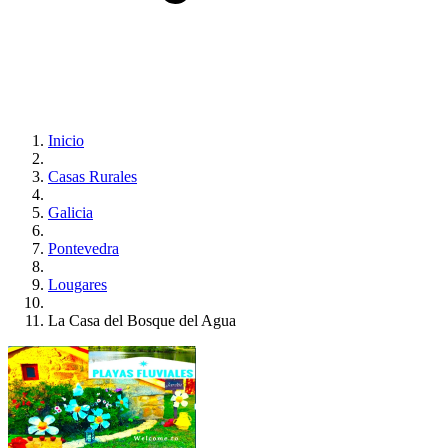
Inicio
Casas Rurales
Galicia
Pontevedra
Lougares
La Casa del Bosque del Agua