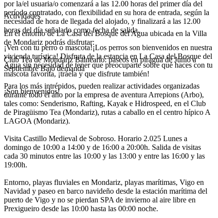
por la/el usuaria/o comenzará a las 12.00 horas del primer día del
período contratado, con flexibilidad en su hora de entrada, según la
Actividades
necesidad de hora de llegada del alojado, y finalizará a las 12.00
horas del día señalado como fecha de salida.
En el entorno de La Casa del Bosque del Agua ubicada en la Villa
de Mondariz podrás disfrutar:
¡Ven con tu perro o mascota!¡Los perros son bienvenidos en nuestra
vivienda turística! Disfruta de la estancia en La Casa del Bosque del
Club Tea de Mondariz Balneario: paseos en piragua de Junio a
Agua sin necesidad de tener que preocuparte sobre qué haces con tu
Septiembre Bajo demanda
mascota favorita, ¡tráela y que disfrute también!
Para los más intrépidos, pueden realizar actividades organizadas
¡Son bienvenidos!
durante todo el año por la empresa de aventura Arrepions (Arbo),
tales como: Senderismo, Rafting, Kayak e Hidrospeed, en el Club
de Piragüismo Tea (Mondariz), rutas a caballo en el centro hípico A
LAGOA (Mondariz).
Visita Castillo Medieval de Sobroso. Horario 2.025 Lunes a
domingo de 10:00 a 14:00 y de 16:00 a 20:00h. Salida de visitas
cada 30 minutos entre las 10:00 y las 13:00 y entre las 16:00 y las
19:00h.
Entorno, playas fluviales en Mondariz, playas marítimas, Vigo en
Navidad y paseo en barco navideño desde la estación marítima del
puerto de Vigo y no se pierdan SPA de invierno al aire libre en
Prexigueiro desde las 10:00 hasta las 00:00 noche.