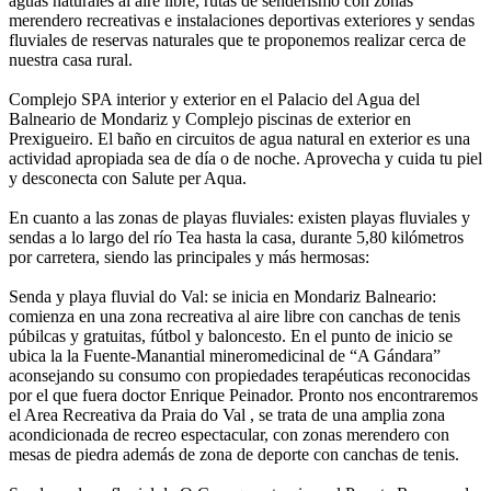
aguas naturales al aire libre, rutas de senderismo con zonas
merendero recreativas e instalaciones deportivas exteriores y sendas
fluviales de reservas naturales que te proponemos realizar cerca de
nuestra casa rural.
Complejo SPA interior y exterior en el Palacio del Agua del
Balneario de Mondariz y Complejo piscinas de exterior en
Prexigueiro. El baño en circuitos de agua natural en exterior es una
actividad apropiada sea de día o de noche. Aprovecha y cuida tu piel
y desconecta con Salute per Aqua.
En cuanto a las zonas de playas fluviales: existen playas fluviales y
sendas a lo largo del río Tea hasta la casa, durante 5,80 kilómetros
por carretera, siendo las principales y más hermosas:
Senda y playa fluvial do Val: se inicia en Mondariz Balneario:
comienza en una zona recreativa al aire libre con canchas de tenis
púbilcas y gratuitas, fútbol y baloncesto. En el punto de inicio se
ubica la la Fuente-Manantial mineromedicinal de “A Gándara”
aconsejando su consumo con propiedades terapéuticas reconocidas
por el que fuera doctor Enrique Peinador. Pronto nos encontraremos
el Area Recreativa da Praia do Val , se trata de una amplia zona
acondicionada de recreo espectacular, con zonas merendero con
mesas de piedra además de zona de deporte con canchas de tenis.