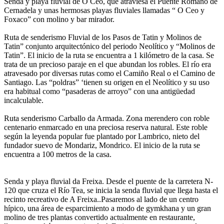
Senda y playa fluvial de O Ceo, que atraviesa el Puente Romano de
Cernadela y unas hermosas playas fluviales llamadas “ O Ceo y
Foxaco” con molino y bar mirador.
Ruta de senderismo Fluvial de los Pasos de Tatin y Molinos de
Tatin” conjunto arquitectónico del periodo Neolítico y “Molinos de
Tatin”. El inicio de la ruta se encuentra a 1 kilómetro de la casa. Se
trata de un precioso paraje en el que abundan los robles. El río era
atravesado por diversas rutas como el Camiño Real o el Camino de
Santiago. Las “poldras” ‘tienen su origen en el Neolítico y su uso
era habitual como “pasaderas de arroyo” con una antigüedad
incalculable.
Ruta senderismo Carballo da Armada. Zona merendero con roble
centenario enmarcado en una preciosa reserva natural. Este roble
según la leyenda popular fue plantado por Lambrico, nieto del
fundador suevo de Mondariz, Mondrico. El inicio de la ruta se
encuentra a 100 metros de la casa.
Senda y playa fluvial da Freixa. Desde el puente de la carretera N-
120 que cruza el Río Tea, se inicia la senda fluvial que llega hasta el
recinto recreativo de A Freixa..Pasaremos al lado de un centro
hípico, una área de esparcimiento a modo de gymkhana y un gran
molino de tres plantas convertido actualmente en restaurante,