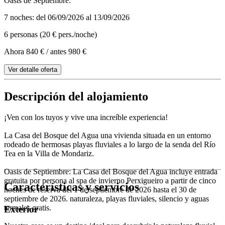
Oasis de Septiembre:
7 noches: del 06/09/2026 al 13/09/2026
6 personas (20 € pers./noche)
Ahora 840 €
/ antes 980 €
Ver detalle oferta
Descripción del alojamiento
¡Ven con los tuyos y vive una increíble experiencia!
La Casa del Bosque del Agua una vivienda situada en un entorno
rodeado de hermosas playas fluviales a lo largo de la senda del Río
Tea en la Villa de Mondariz.
Oasis de Septiembre: La Casa del Bosque del Agua incluye entrada
gratuita por persona al spa de invierno Perxigueiro a partir de cinco
Características y servicios
noches de reserva del 1 de septiembre de 2026 hasta el 30 de
septiembre de 2026. naturaleza, playas fluviales, silencio y aguas
termales gratis.
Exterior