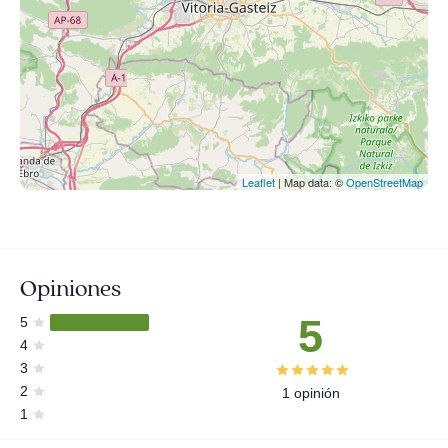
Leaflet
| Map data: ©
OpenStreetMap
Opiniones
5
5
4
3
2
1 opinión
1