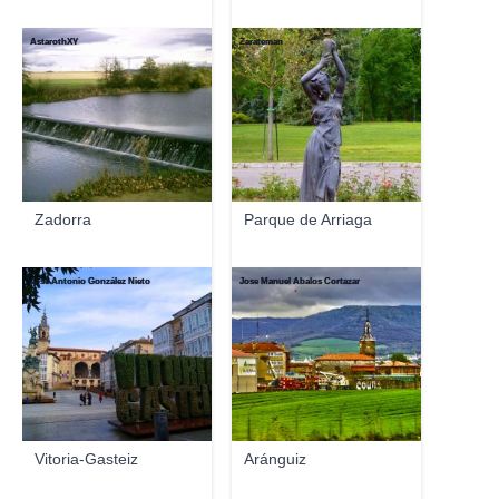
AstarothXY
Zarateman
Zadorra
Parque de Arriaga
José Antonio González Nieto
Jose Manuel Abalos Cortazar
Vitoria-Gasteiz
Aránguiz