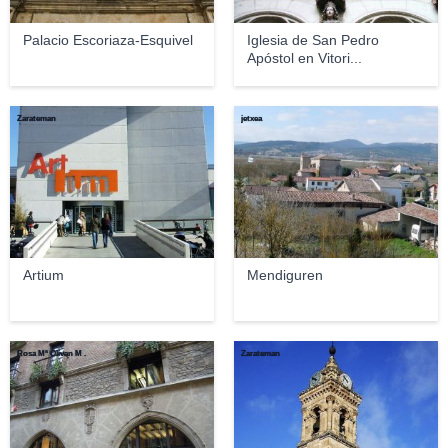
Palacio Escoriaza-Esquivel
Iglesia de San Pedro
Apóstol en Vitori...
Zarateman
jetxea
Artium
Mendiguren
Rosa Mª Olivan M .
Zarateman