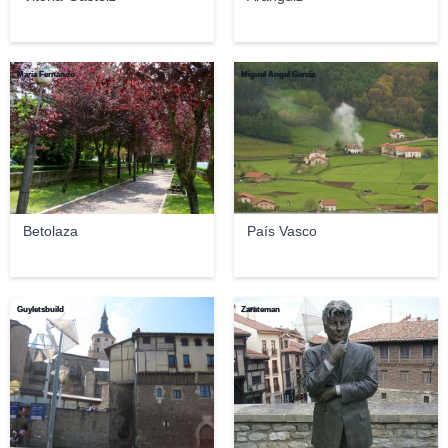
María Fernando
Miguel Ángel García
Betolaza
País Vasco
Guyletsbuild
Zarateman