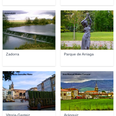
AstarothXY
Zarateman
Zadorra
Parque de Arriaga
José Antonio González Nieto
Jose Manuel Abalos Cortazar
Vitoria-Gasteiz
Aránguiz