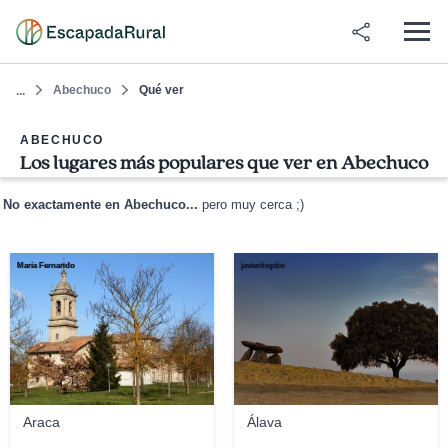
Abechuco
Qué ver
...
ABECHUCO
Los lugares más populares que ver en Abechuco
No exactamente en Abechuco...
pero muy cerca ;)
María Fernando
javieritopito
Araca
Álava