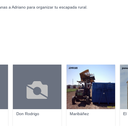
nas a Adriano para organizar tu escapada rural.
JJYR103
jmmu
Don Rodrigo
Maribáñez
El