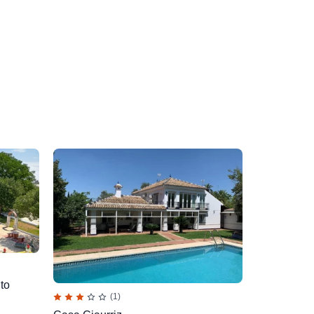
to
(1)