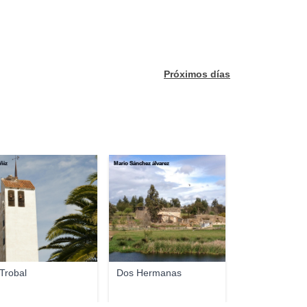
Próximos días
ñiz
Mario Sánchez álvarez
 Trobal
Dos Hermanas