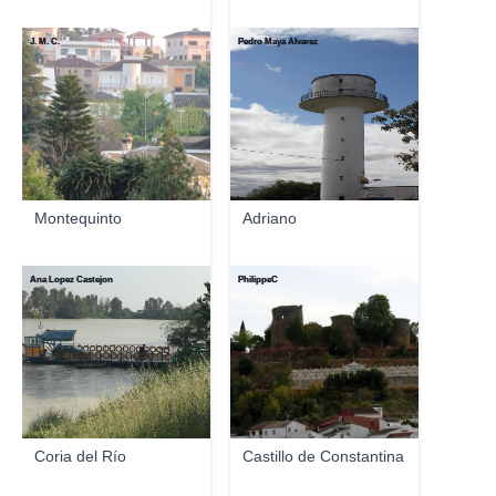
J. M. C.
Pedro Maya Álvarez
Montequinto
Adriano
Ana Lopez Castejon
PhilippeC
Coria del Río
Castillo de Constantina