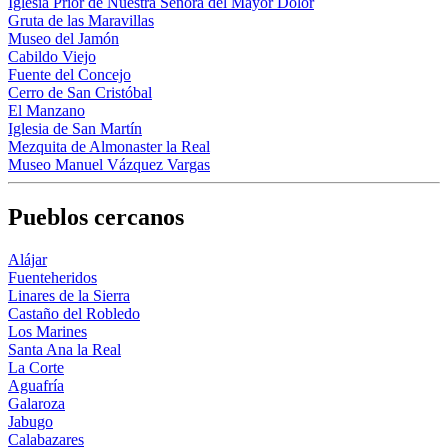
Iglesia Prior de Nuestra Señora del Mayor Dolor
Gruta de las Maravillas
Museo del Jamón
Cabildo Viejo
Fuente del Concejo
Cerro de San Cristóbal
El Manzano
Iglesia de San Martín
Mezquita de Almonaster la Real
Museo Manuel Vázquez Vargas
Pueblos cercanos
Alájar
Fuenteheridos
Linares de la Sierra
Castaño del Robledo
Los Marines
Santa Ana la Real
La Corte
Aguafría
Galaroza
Jabugo
Calabazares