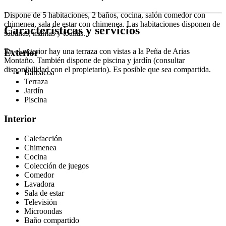
Dispone de 5 habitaciones, 2 baños, cocina, salón comedor con
chimenea, sala de estar con chimenea. Las habitaciones disponen de
Características y servicios
sábanas, mantas y toallas.
En el exterior hay una terraza con vistas a la Peña de Arias
Exterior
Montaño. También dispone de piscina y jardín (consultar
disponibilidad con el propietario). Es posible que sea compartida.
Barbacoa
Terraza
Jardín
Piscina
Interior
Calefacción
Chimenea
Cocina
Colección de juegos
Comedor
Lavadora
Sala de estar
Televisión
Microondas
Baño compartido