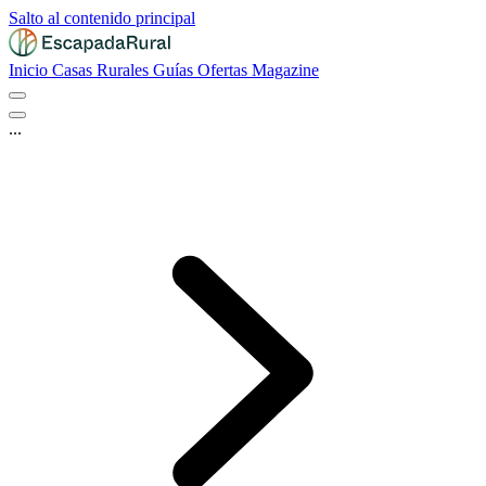
Salto al contenido principal
Inicio
Casas Rurales
Guías
Ofertas
Magazine
...