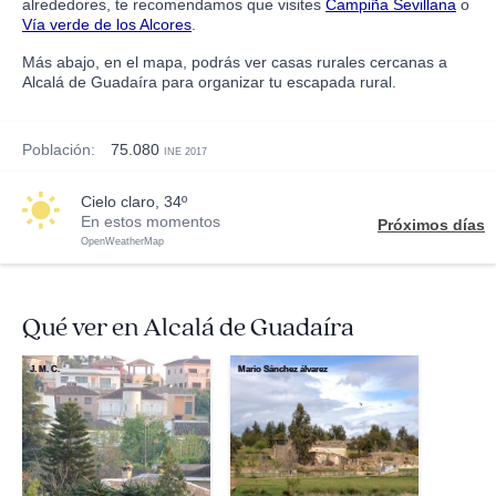
alrededores, te recomendamos que visites
Campiña Sevillana
o
Vía verde de los Alcores
.
Más abajo, en el mapa, podrás ver casas rurales cercanas a
Alcalá de Guadaíra para organizar tu escapada rural.
Población:
75.080
INE 2017
cielo claro, 34º
En estos momentos
Próximos días
OpenWeatherMap
Qué ver en Alcalá de Guadaíra
J. M. C.
Mario Sánchez álvarez