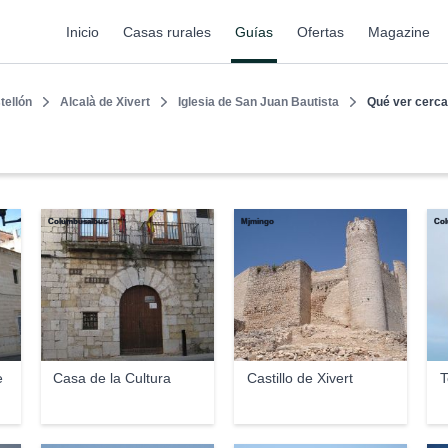
Inicio
Casas rurales
Guías
Ofertas
Magazine
tellón
Alcalà de Xivert
Iglesia de San Juan Bautista
Qué ver cerca
Columbusalbus
Mjmingo
Col
e
Casa de la Cultura
Castillo de Xivert
T