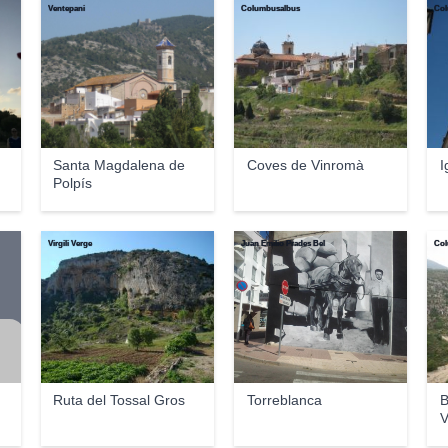
Ventepani
Columbusalbus
Col
Santa Magdalena de
Coves de Vinromà
I
Polpís
Virgili Verge
Juan Emilio Prades Bel
Col
Ruta del Tossal Gros
Torreblanca
B
V