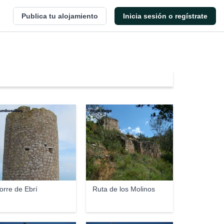
Publica tu alojamiento
Inicia sesión o regístrate
umbusalbus
Virgili Verge
orre de Ebrí
Ruta de los Molinos