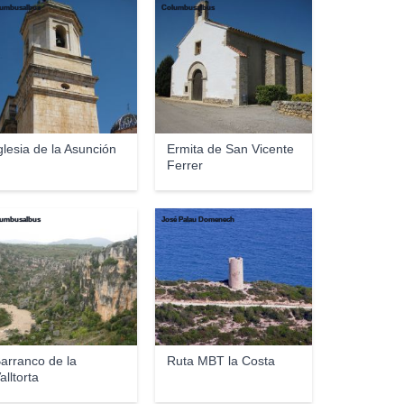
umbusalbus
Columbusalbus
glesia de la Asunción
Ermita de San Vicente
Ferrer
umbusalbus
José Palau Domenech
arranco de la
Ruta MBT la Costa
alltorta