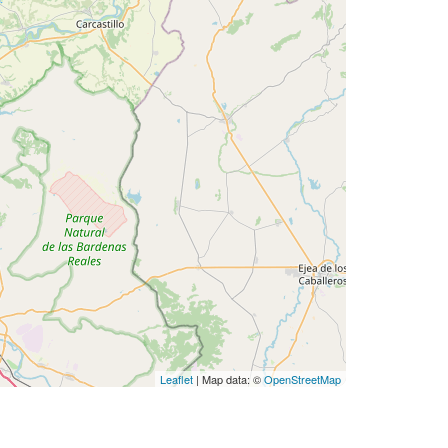
Leaflet
| Map data: ©
OpenStreetMap