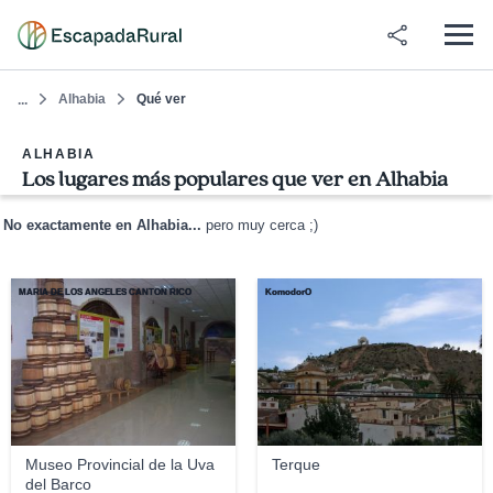
Alhabia
Qué ver
...
ALHABIA
Los lugares más populares que ver en Alhabia
No exactamente en Alhabia...
pero muy cerca ;)
MARIA DE LOS ANGELES CANTÓN RICO
KomodorO
Museo Provincial de la Uva
Terque
del Barco