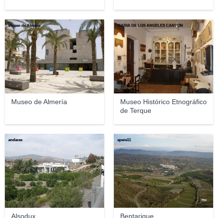
Museo de Almeria
MARIA DE LOS ANGELES CANTON
Museo de Almería
Museo Histórico Etnográfico
de Terque
andarax
apere11
Alsodux
Bentarique