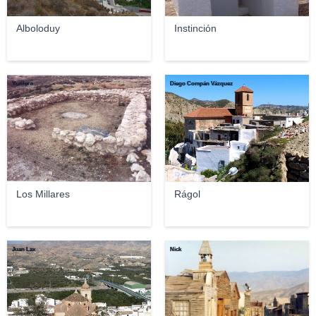
Alboloduy
Instinción
Yuntero
Diego Compán Vázquez
Los Millares
Rágol
Juan Lax
Nick