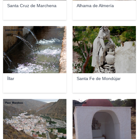
Santa Cruz de Marchena
Alhama de Almería
juan menéndez
Namanhar
Íllar
Santa Fe de Mondújar
Paco_Mendoza
juanmi123