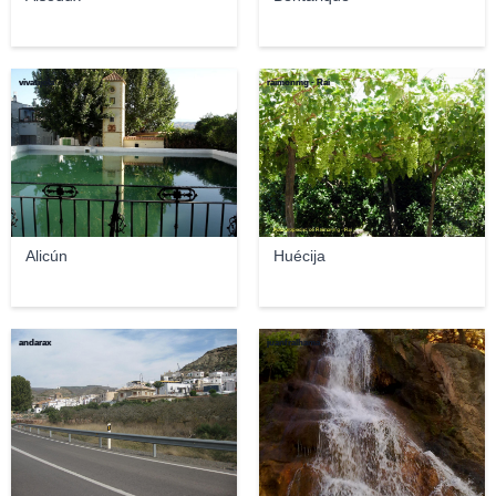
vivatijola
raimonmg - Rai
Alicún
Huécija
andarax
juanfralhama