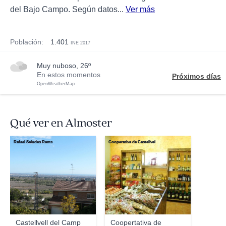
del Bajo Campo. Según datos...
Ver más
Población:
1.401
INE 2017
muy nuboso, 26º
En estos momentos
Próximos días
OpenWeatherMap
Qué ver en Almoster
Rafael Saludes Rams
Cooperativa de Castellvel
Castellvell del Camp
Coopertativa de