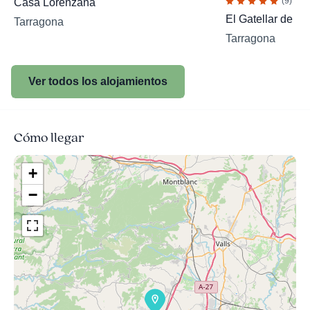
(9)
Casa Lorenzana
El Gatellar de M
Tarragona
Tarragona
Ver todos los alojamientos
Cómo llegar
+
−