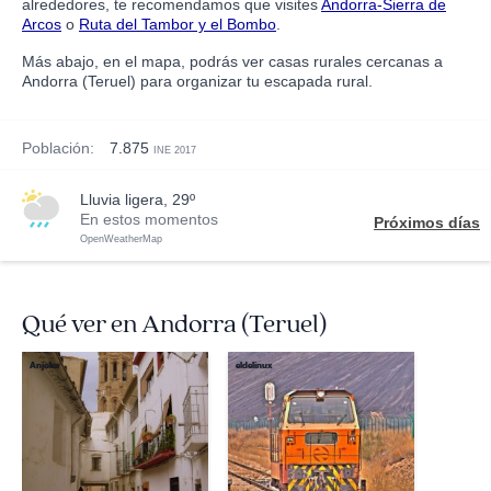
alrededores, te recomendamos que visites
Andorra-Sierra de
Arcos
o
Ruta del Tambor y el Bombo
.
Más abajo, en el mapa, podrás ver casas rurales cercanas a
Andorra (Teruel) para organizar tu escapada rural.
Población:
7.875
INE 2017
lluvia ligera, 29º
En estos momentos
Próximos días
OpenWeatherMap
Qué ver en Andorra (Teruel)
Anjolm
eldelinux