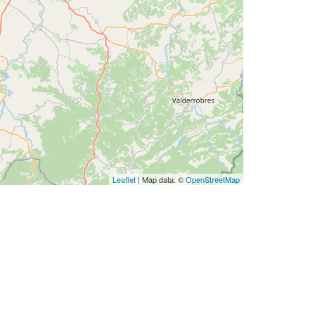
Leaflet
| Map data: ©
OpenStreetMap