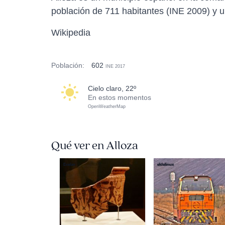
población de 711 habitantes (INE 2009) y 
Wikipedia
Población:
602
INE 2017
cielo claro, 22º
En estos momentos
OpenWeatherMap
Qué ver en Alloza
Ecelan
eldelinux