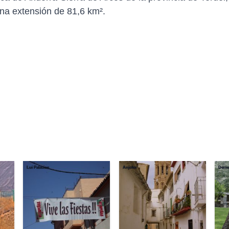
una extensión de 81,6 km².
Lui Palacios
Anjolm
Demet