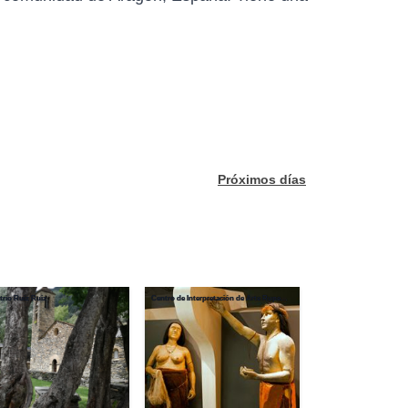
Próximos días
rio Ruiz Ruiz
Centro de Interpretación de Arte Rupestre "Antonio Beltrán"