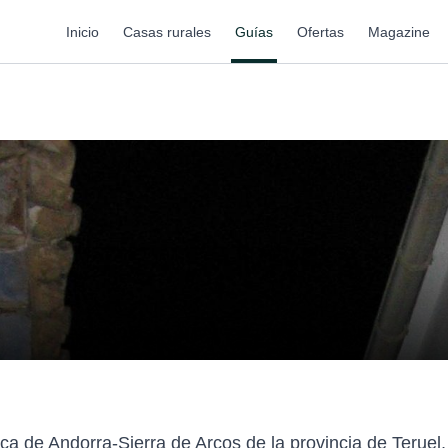
Inicio
Casas rurales
Guías
Ofertas
Magazine
rca de Andorra-Sierra de Arcos de la provincia de Terue