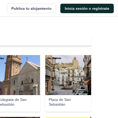
Publica tu alojamiento
Inicia sesión o regístrate
e3jax
Allie_Caulfield
olegiata de San
Plaza de San
ebastián
Sebastián