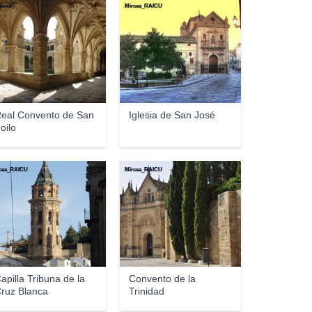
davia
Mircea_RAICU
eal Convento de San
Iglesia de San José
oilo
cea_RAICU
Mircea_RAICU
apilla Tribuna de la
Convento de la
ruz Blanca
Trinidad