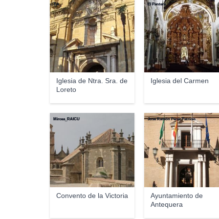
Tyk
El Pantera
Iglesia de Ntra. Sra. de
Iglesia del Carmen
Loreto
Mircea_RAICU
Jose Ramón Pérez Patricio
Convento de la Victoria
Ayuntamiento de
Antequera