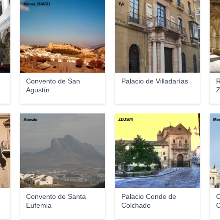
Mircea_RAICU
Tyk
Val
Convento de San
Palacio de Villadarías
R
Agustín
Z
Arévalo
ZEUS74
Mir
Convento de Santa
Palacio Conde de
C
Eufemia
Colchado
C