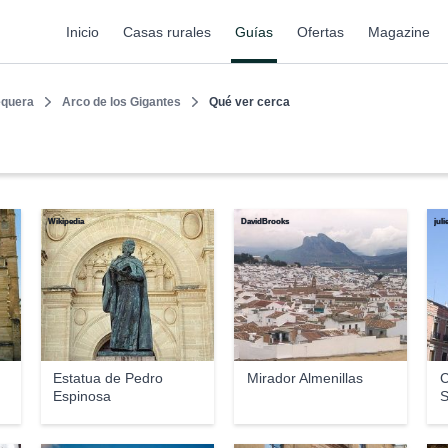
Inicio
Casas rurales
Guías
Ofertas
Magazine
equera
Arco de los Gigantes
Qué ver cerca
Wikipedia
DavidBrooks
juli
Estatua de Pedro
Mirador Almenillas
C
Espinosa
S