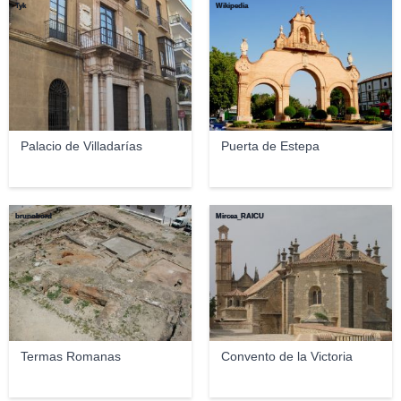
Tyk
Wikipedia
Palacio de Villadarías
Puerta de Estepa
brunobord
Mircea_RAICU
Termas Romanas
Convento de la Victoria