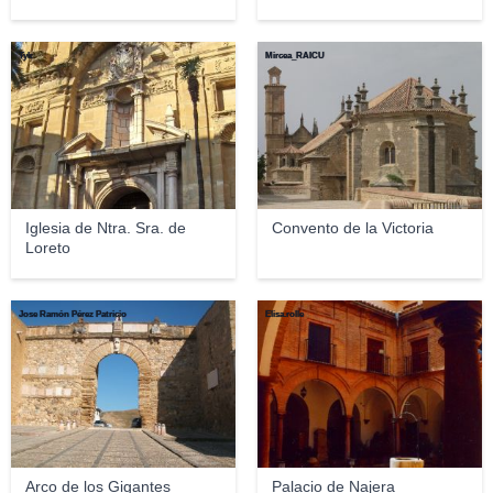
Tyk
Mircea_RAICU
Iglesia de Ntra. Sra. de
Convento de la Victoria
Loreto
Jose Ramón Pérez Patricio
Elisa.rolle
Arco de los Gigantes
Palacio de Najera