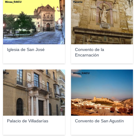
Mircea_RAICU
Panarria
Iglesia de San José
Convento de la
Encarnación
Tyk
Mircea_RAICU
Palacio de Villadarías
Convento de San Agustín