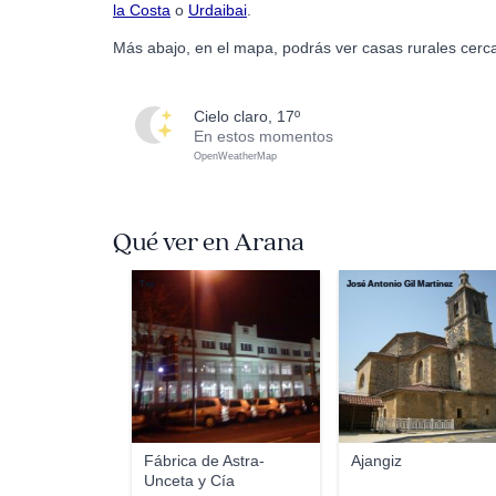
la Costa
o
Urdaibai
.
Más abajo, en el mapa, podrás ver casas rurales cerc
cielo claro, 17º
En estos momentos
OpenWeatherMap
Qué ver en Arana
Txo
José Antonio Gil Martínez
Fábrica de Astra-
Ajangiz
Unceta y Cía