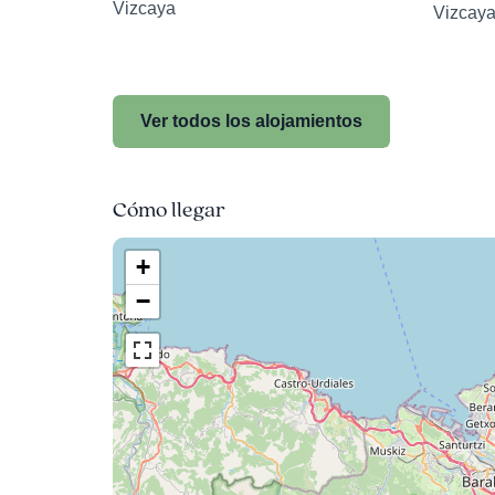
Vizcaya
Vizcay
Ver todos los alojamientos
Cómo llegar
+
−