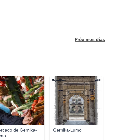
Próximos días
anila
Miguel Sanz
rcado de Gernika-
Gernika-Lumo
umo