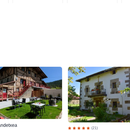
andetxea
(21)