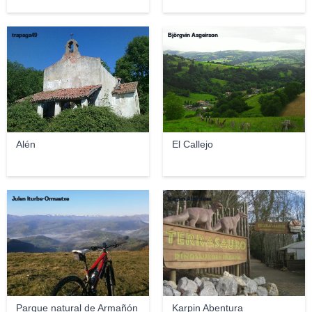
trapaga49
Björgvin Asgeirson
Alén
El Callejo
Julen Iturbe-Ormaetxe
Karpin Abentura
Parque natural de Armañón
Karpin Abentura