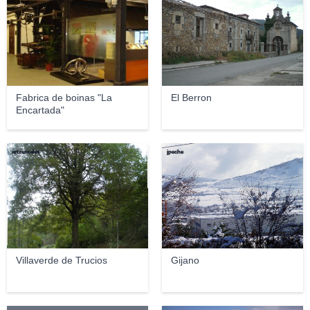
Fabrica de boinas "La
El Berron
Encartada"
artzentales
jpeche
Villaverde de Trucios
Gijano