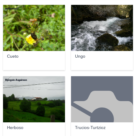
ardibeltza77
ibai
Cueto
Ungo
Björgvin Asgeirson
Herboso
Trucios-Turtzioz