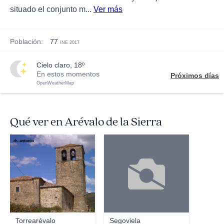
situado el conjunto m...
Ver más
Población:
77
INE 2017
cielo claro, 18º
En estos momentos
Próximos días
OpenWeatherMap
Qué ver en Arévalo de la Sierra
rh. antonio
Torrearévalo
Segoviela