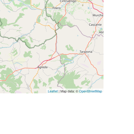
Leaflet
| Map data: ©
OpenStreetMap