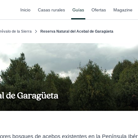
Inicio
Casas rurales
Guías
Ofertas
Magazine
révalo de la Sierra
Reserva Natural del Acebal de Garagüeta
al de Garagüeta
ores bosques de acebos existentes en la Península Ibé