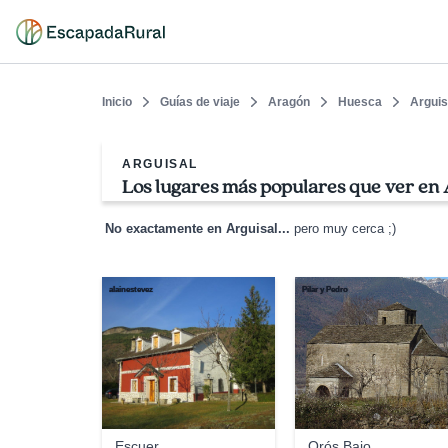
Inicio
Guías de viaje
Aragón
Huesca
Arguis
ARGUISAL
Los lugares más populares que ver en 
No exactamente en Arguisal...
pero muy cerca ;)
alainestevez
Pilar y Pedro
Escuer
Orós Bajo