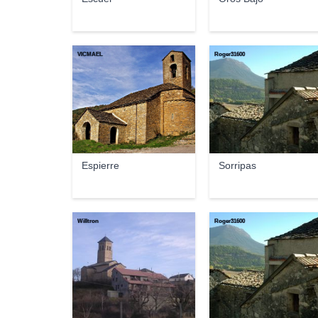
VICMAEL
Roger31600
Espierre
Sorripas
Willtron
Roger31600