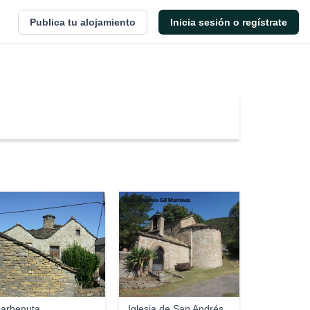
Publica tu alojamiento
Inicia sesión o regístrate
José Antonio Gil Martínez
arbenuta
Iglesia de San Andrés