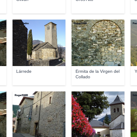
Pilar y Pedro
Roger31600
Pac
Lárrede
Ermita de la Virgen del
Y
Collado
Roger31600
alvab
fot