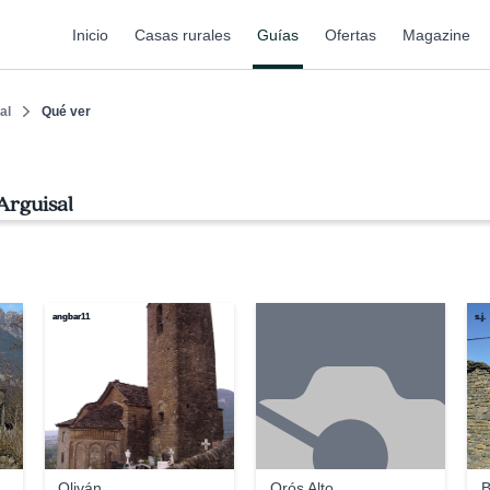
Inicio
Casas rurales
Guías
Ofertas
Magazine
al
Qué ver
Arguisal
angbar11
s.j.
Oliván
Orós Alto
B