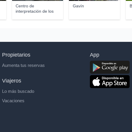
Centro de
Gavín
B
interpretación de los
Glacia...
Propietarios
App
Aumenta tus reservas
Viajeros
Lo más buscado
Vacaciones