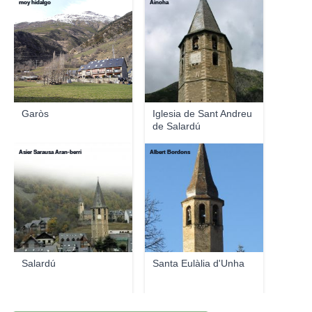
moy hidalgo
Ainoha
Garòs
Iglesia de Sant Andreu
de Salardú
Asier Sarausa Aran-berri
Albert Bordons
Salardú
Santa Eulàlia d'Unha