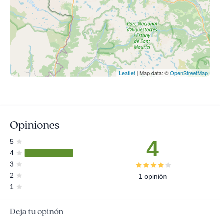
Leaflet
| Map data: ©
OpenStreetMap
Opiniones
4
5
4
3
2
1 opinión
1
Deja tu opinón