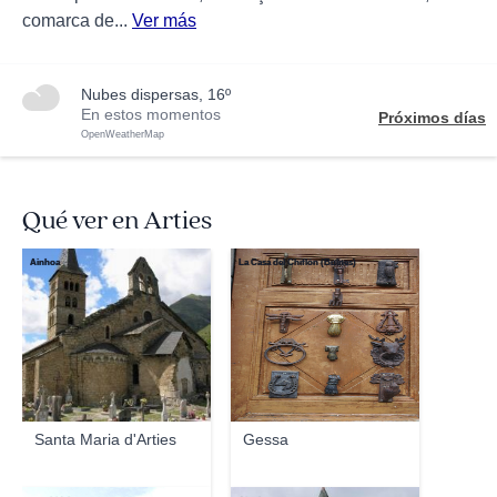
comarca de...
Ver más
nubes dispersas, 16º
En estos momentos
Próximos días
OpenWeatherMap
Qué ver en Arties
Ainhoa
La Casa del Chiflón (Bulnes)
Santa Maria d'Arties
Gessa