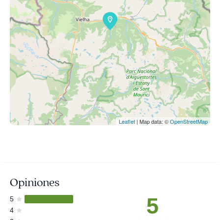
Leaflet
| Map data: ©
OpenStreetMap
Opiniones
5
5
4