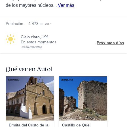
de los mayores núcleos...
Ver más
Población:
4.473
INE 2017
cielo claro, 19º
En estos momentos
Próximos días
OpenWeatherMap
Qué ver en Autol
Juanma232
Juanje 2712
Ermita del Cristo de la
Castillo de Quel