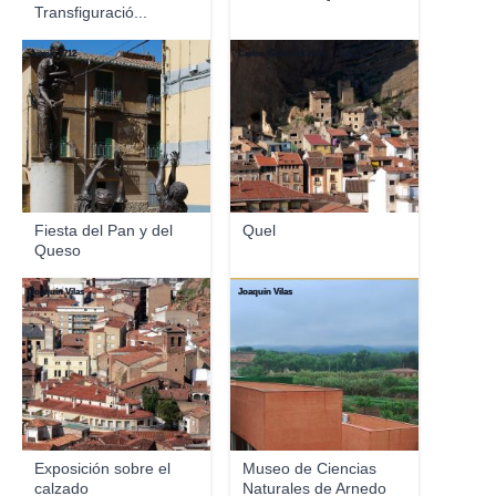
Transfiguració...
Juanje 2712
Carlos Sieiro del Nido
Fiesta del Pan y del
Quel
Queso
Joaquín Vilas
Joaquín Vilas
Exposición sobre el
Museo de Ciencias
calzado
Naturales de Arnedo