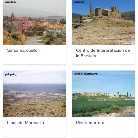
Jose Erin
palopalo_
Sarsamarcuello
Centro de Interpretación de
la Escuela...
palopalo_
JOSE LUIS OROÑEZ
Linás de Marcuello
Piedramorrera