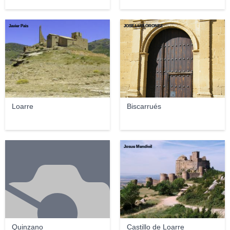
Javier Pais
JOSE LUIS OROÑEZ
Loarre
Biscarrués
Josue Mendivil
Quinzano
Castillo de Loarre