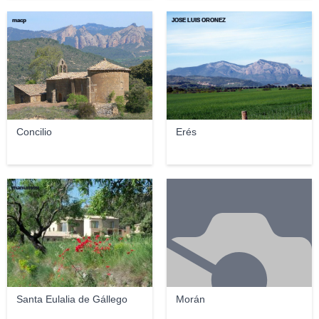
macp
JOSE LUIS OROÑEZ
Concilio
Erés
manumrm
Santa Eulalia de Gállego
Morán