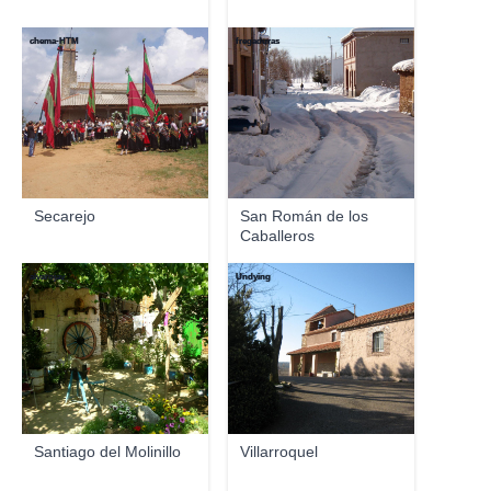
chema-HTM
fregaduras
Secarejo
San Román de los
Caballeros
alvarojav
Undying
Santiago del Molinillo
Villarroquel