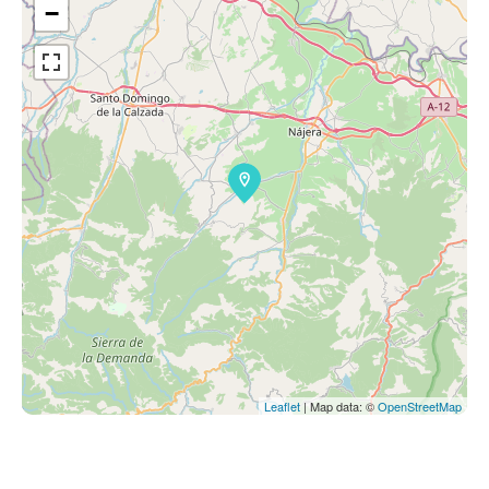
−
Leaflet
| Map data: ©
OpenStreetMap