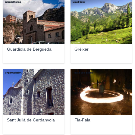
Araceli Merino
David Soler
Guardiola de Berguedà
Gréixer
>>päntarheî<<
Ricard Solé Espelt
Sant Julià de Cerdanyola
Fia-Faia