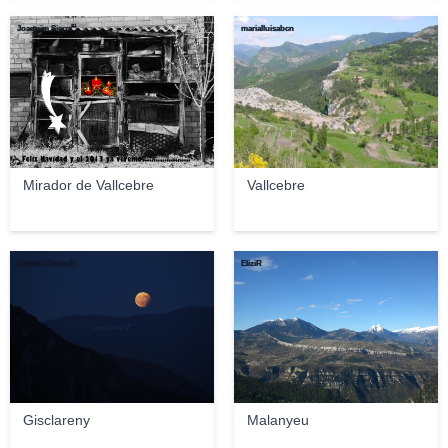
Joaquim Sierra
marialluisabcn
Mirador de Vallcebre
Vallcebre
Gaston Estruch
EliziR
Gisclareny
Malanyeu