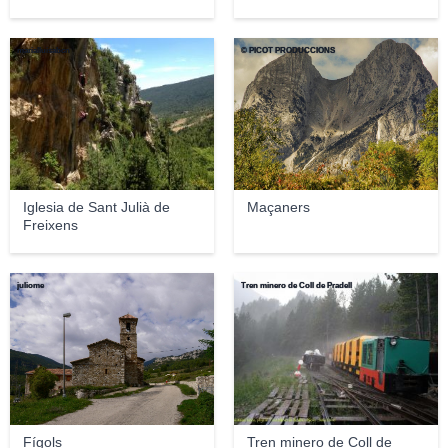
marialluisabcn
© PICOT PRODUCCIONS
Iglesia de Sant Julià de
Maçaners
Freixens
juliome
Tren minero de Coll de Pradell
Fígols
Tren minero de Coll de